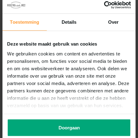
Reviews
0
/
Based on 0 reviews
5
Toestemming
Details
Over
Er zijn nog geen reviews geschreven over dit product..
Deze website maakt gebruik van cookies
Schrijf je eigen review
We gebruiken cookies om content en advertenties te
personaliseren, om functies voor social media te bieden
en om ons websiteverkeer te analyseren. Ook delen we
Recent bekeken
informatie over uw gebruik van onze site met onze
partners voor social media, adverteren en analyse. Deze
partners kunnen deze gegevens combineren met andere
informatie die u aan ze heeft verstrekt of die ze hebben
verzameld op basis van uw gebruik van hun services.
Doorgaan