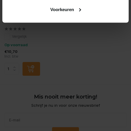
Voorkeuren
Oase
Oase vervang rotor
filtosmart 300
Vergelijk
Op voorraad
€10,70
Incl. btw
Mis nooit meer korting!
Schrijf je nu in voor onze nieuwsbrief