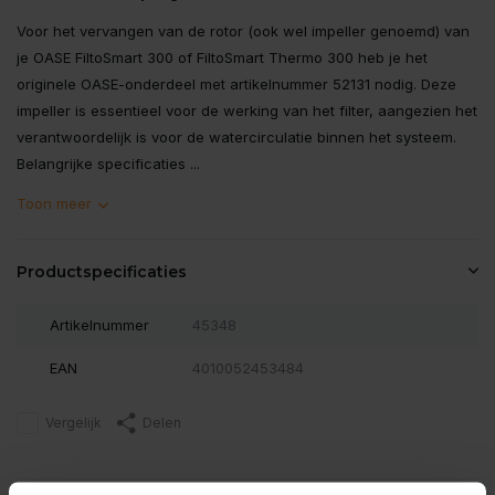
Voor het vervangen van de rotor (ook wel impeller genoemd) van
je OASE FiltoSmart 300 of FiltoSmart Thermo 300 heb je het
originele OASE-onderdeel met artikelnummer 52131 nodig. Deze
impeller is essentieel voor de werking van het filter, aangezien het
verantwoordelijk is voor de watercirculatie binnen het systeem.
Belangrijke specificaties ...
Toon meer
Productspecificaties
Artikelnummer
45348
EAN
4010052453484
Vergelijk
Delen