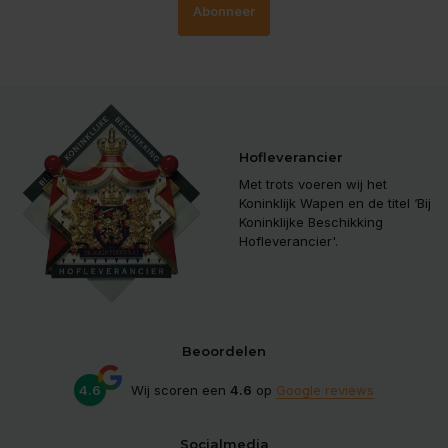
Abonneer
Hofleverancier
Met trots voeren wij het
Koninklijk Wapen en de titel ‘Bij
Koninklijke Beschikking
Hofleverancier'.
Beoordelen
4.6
Wij scoren een
4.6
op
Google reviews
Socialmedia