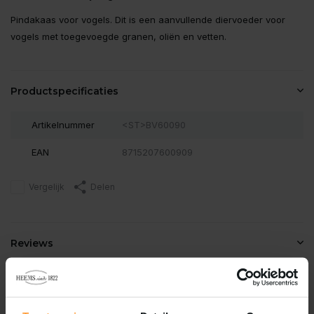
Pindakaas voor vogels. Dit is een aanvullende diervoeder voor
vogels met toegevoegde granen, oliën en vetten.
Productspecificaties
Artikelnummer
<ST>BV60090
EAN
8715207600909
Vergelijk
Delen
Reviews
0
/
Based on 0 reviews
5
Er zijn nog geen reviews geschreven over dit product..