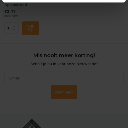
Op voorraad
€2,49
Incl. btw
Mis nooit meer korting!
Schrijf je nu in voor onze nieuwsbrief
Abonneer