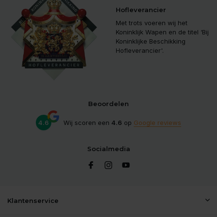
Hofleverancier
Met trots voeren wij het
Koninklijk Wapen en de titel ‘Bij
Koninklijke Beschikking
Hofleverancier'.
Beoordelen
4.6
Wij scoren een
4.6
op
Google reviews
Socialmedia
Klantenservice