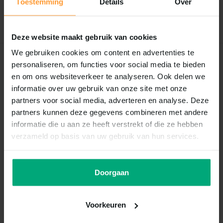
Toestemming
Details
Over
Schrijf je eigen review
Deze website maakt gebruik van cookies
We gebruiken cookies om content en advertenties te
Recent bekeken
personaliseren, om functies voor social media te bieden
en om ons websiteverkeer te analyseren. Ook delen we
informatie over uw gebruik van onze site met onze
partners voor social media, adverteren en analyse. Deze
partners kunnen deze gegevens combineren met andere
informatie die u aan ze heeft verstrekt of die ze hebben
verzameld op basis van uw gebruik van hun services.
Doorgaan
Vogelpindakaas met
strooivoer
Voorkeuren
Vergelijk